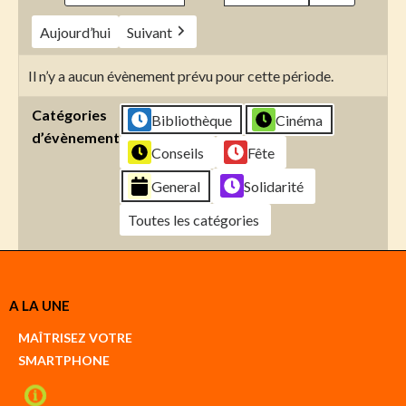
Aujourd’hui
Suivant
Il n’y a aucun évènement prévu pour cette période.
Catégories
Bibliothèque
Cinéma
d’évènement
Conseils
Fête
General
Solidarité
Toutes les catégories
Créer
A LA UNE
un
Google
MAÎTRISEZ VOTRE
compte
SMARTPHONE
Créer
un
iCal