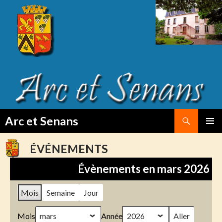
Search
Arc et Senans
SKIP
PRIMAR
TO
MENU
ÉVÉNEMENTS
CONTENT
Évènements en mars 2026
Mois
Semaine
Jour
Mois
Année