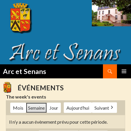
Search
Arc et Senans
SKIP
PRIMAR
TO
MENU
ÉVÉNEMENTS
CONTENT
The week's events
Mois
Semaine
Jour
Aujourd’hui
Suivant
Il n’y a aucun évènement prévu pour cette période.