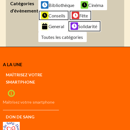
Catégories
Bibliothèque
Cinéma
d’évènement
Conseils
Fête
General
Solidarité
Toutes les catégories
Créer
A LA UNE
un
Google
MAÎTRISEZ VOTRE
compte
SMARTPHONE
Créer
un
iCal
compte
Maîtrisez votrre smartphone
DON DE SANG