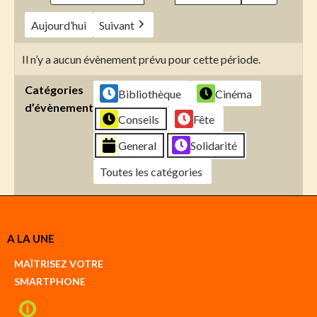
Aujourd’hui
Suivant
Il n’y a aucun évènement prévu pour cette période.
Catégories
Bibliothèque
Cinéma
d’évènement
Conseils
Fête
General
Solidarité
Toutes les catégories
Créer
A LA UNE
un
Google
MAÎTRISEZ VOTRE
compte
SMARTPHONE
Créer
un
iCal