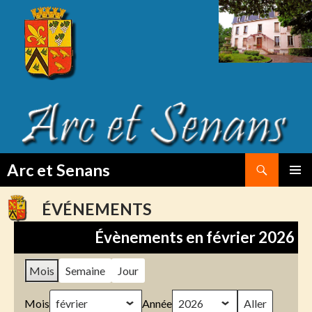
Search
Arc et Senans
SKIP
PRIMAR
TO
MENU
ÉVÉNEMENTS
CONTENT
Évènements en février 2026
Mois
Semaine
Jour
Mois
Année