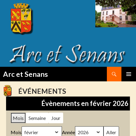
Search
Arc et Senans
SKIP
PRIMAR
TO
MENU
ÉVÉNEMENTS
CONTENT
Évènements en février 2026
Mois
Semaine
Jour
Mois
Année