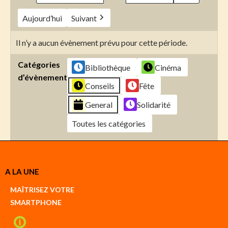
Aujourd’hui
Suivant
Il n’y a aucun évènement prévu pour cette période.
Catégories
Bibliothèque
Cinéma
d’évènement
Conseils
Fête
General
Solidarité
Toutes les catégories
Créer
A LA UNE
un
Google
MAÎTRISEZ VOTRE
compte
SMARTPHONE
Créer
un
iCal