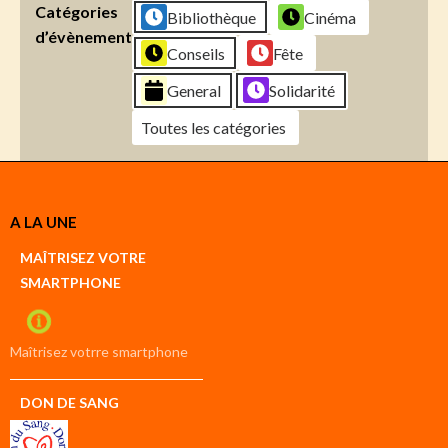
Catégories
Bibliothèque
Cinéma
d’évènement
Conseils
Fête
General
Solidarité
Toutes les catégories
Créer
A LA UNE
un
Google
MAÎTRISEZ VOTRE
compte
SMARTPHONE
Créer
un
iCal
compte
Maîtrisez votrre smartphone
DON DE SANG