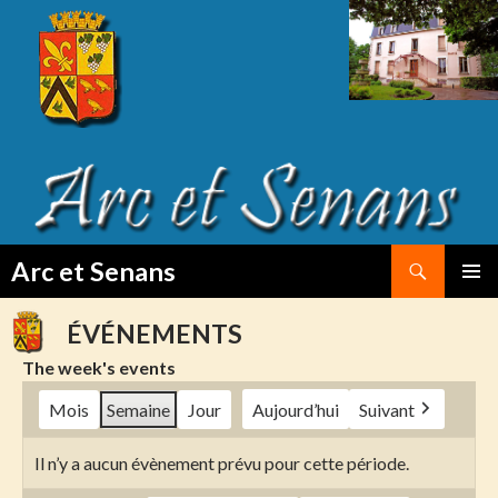
Search
Arc et Senans
SKIP
PRIMAR
TO
MENU
ÉVÉNEMENTS
CONTENT
The week's events
Mois
Semaine
Jour
Aujourd’hui
Suivant
Il n’y a aucun évènement prévu pour cette période.