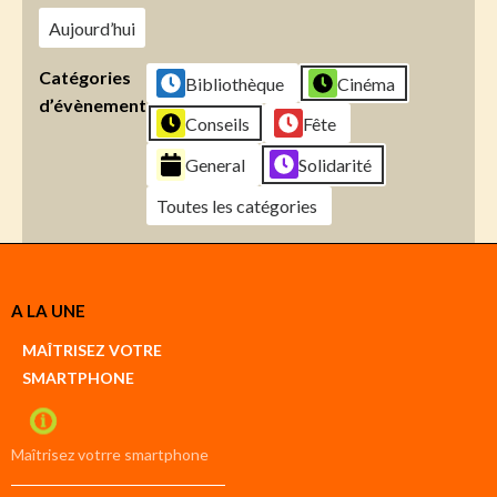
Aujourd’hui
Catégories
Bibliothèque
Cinéma
d’évènement
Conseils
Fête
General
Solidarité
Toutes les catégories
Créer
A LA UNE
un
Google
MAÎTRISEZ VOTRE
compte
SMARTPHONE
Créer
un
iCal
compte
Maîtrisez votrre smartphone