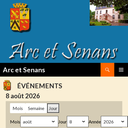
Search
Arc et Senans
SKIP
PRIMAR
TO
MENU
ÉVÉNEMENTS
CONTENT
8 août 2026
Mois
Semaine
Jour
Mois
Jour
Année