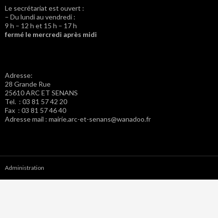
Le secrétariat est ouvert :
– Du lundi au vendredi :
9 h – 12 h et 15 h – 17 h
fermé le mercredi après midi
Adresse:
28 Grande Rue
25610 ARC ET SENANS
Tel. : 03 81 57 42 20
Fax : 03 81 57 46 40
Adresse mail : mairie.arc-et-senans@wanadoo.fr
Administration