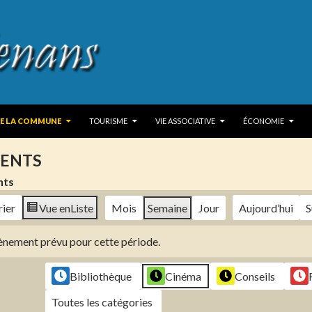
 TO CONTENT
DE LA COMMUNE
TOURISME
VIE ASSOCIATIVE
ÉCONOMIE
ENTS
nts
rier
Vue en
Liste
Mois
Semaine
Jour
Aujourd’hui
S
évènement prévu pour cette période.
Bibliothèque
Cinéma
Conseils
Toutes les catégories