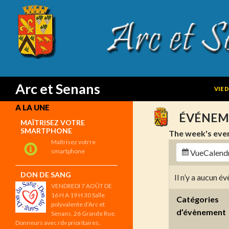
SKIP
Search
Arc et Senans
VIE 
A LA UNE
ÉVÉNEM
MAÎTRISEZ VOTRE
SMARTPHONE
The week's eve
Maîtrisez votrre
smartphone
Vue
Calend
DON DE SANG
Il n’y a aucun 
VENDREDI 7 AOÛT DE
16 H A 19 H 30 Salle
Catégories
polyvalente d’Arc et
d’évènement
Senans, 26 Grande Rue.
Donneurs avec rdv prioritaires,