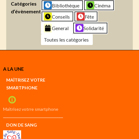
Catégories
Bibliothèque
Cinéma
d’évènement
Conseils
Fête
General
Solidarité
Toutes les catégories
Créer
A LA UNE
un
Google
MAÎTRISEZ VOTRE
compte
SMARTPHONE
Créer
un
iCal
compte
Maîtrisez votrre smartphone
DON DE SANG