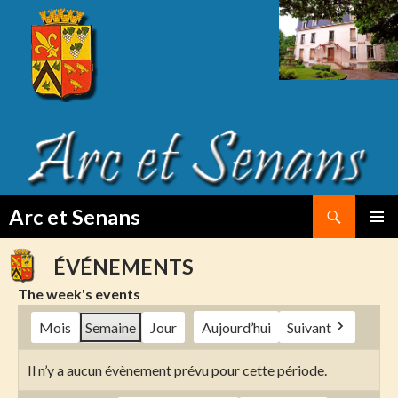
Search
Arc et Senans
SKIP
PRIMAR
TO
MENU
ÉVÉNEMENTS
CONTENT
The week's events
Mois
Semaine
Jour
Aujourd’hui
Suivant
Il n’y a aucun évènement prévu pour cette période.