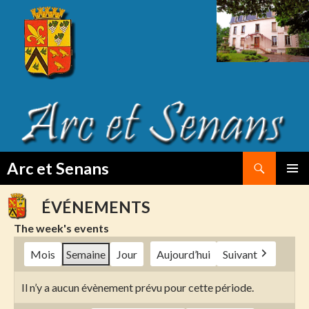
Search
Arc et Senans
SKIP
PRIMAR
TO
MENU
ÉVÉNEMENTS
CONTENT
The week's events
Mois
Semaine
Jour
Aujourd’hui
Suivant
Il n’y a aucun évènement prévu pour cette période.