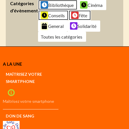
Catégories
Bibliothèque
Cinéma
d’évènement
Conseils
Fête
General
Solidarité
Toutes les catégories
Créer
A LA UNE
un
Google
MAÎTRISEZ VOTRE
compte
SMARTPHONE
Créer
un
iCal
compte
Maîtrisez votrre smartphone
DON DE SANG