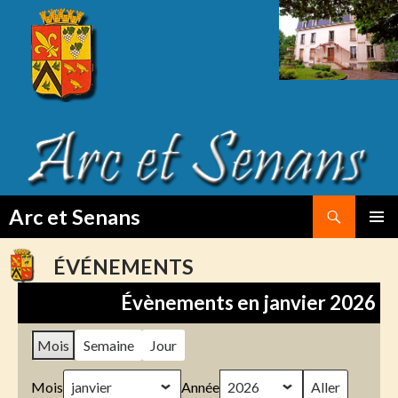
Search
Arc et Senans
SKIP
PRIMAR
TO
MENU
ÉVÉNEMENTS
CONTENT
Évènements en janvier 2026
Mois
Semaine
Jour
Mois
Année