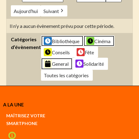
Aujourd’hui
Suivant
Il n’y a aucun évènement prévu pour cette période.
Catégories
Bibliothèque
Cinéma
d’évènement
Conseils
Fête
General
Solidarité
Toutes les catégories
Créer
A LA UNE
un
Google
MAÎTRISEZ VOTRE
compte
SMARTPHONE
Créer
un
iCal