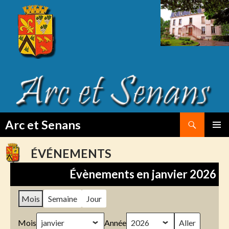
Search
Arc et Senans
SKIP
PRIMAR
TO
MENU
ÉVÉNEMENTS
CONTENT
Évènements en janvier 2026
Mois
Semaine
Jour
Mois
Année