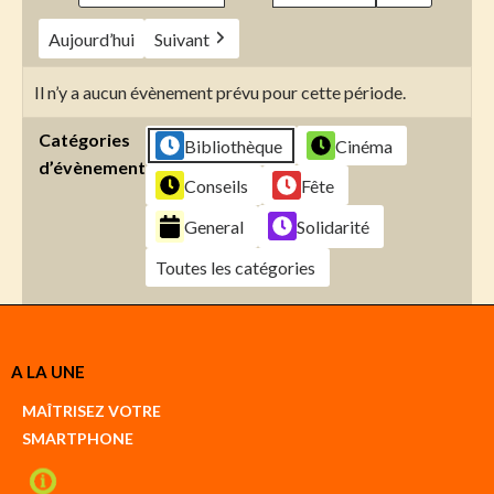
Aujourd’hui
Suivant
Il n’y a aucun évènement prévu pour cette période.
Catégories
Bibliothèque
Cinéma
d’évènement
Conseils
Fête
General
Solidarité
Toutes les catégories
Créer
A LA UNE
un
Google
MAÎTRISEZ VOTRE
compte
SMARTPHONE
Créer
un
iCal