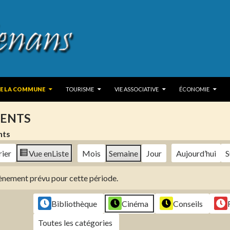
 TO CONTENT
DE LA COMMUNE
TOURISME
VIE ASSOCIATIVE
ÉCONOMIE
ENTS
nts
rier
Vue en
Liste
Mois
Semaine
Jour
Aujourd’hui
S
évènement prévu pour cette période.
Bibliothèque
Cinéma
Conseils
Toutes les catégories