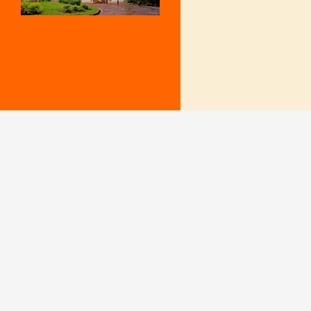
Mentions Légales
Le secrétariat e
– Du lundi au v
Politique de confidentialité
9 h – 12 h et 15
fermé le mercr