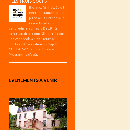
LES TROIS COUPS
Bière, café, thé …âtre !
Petite restauration sur
place 4 Bis Grande Rue
Ouverture les
vendredis et samedis De 19 h à
minuit auxtroiscoups@hotmail.com
Les vendredis à 19 h : Tournoi
d’échecs Réservation sur l’appli
CHESSBAR Aux Trois Coups –
Programme d’août
ÉVÉNEMENTS À VENIR