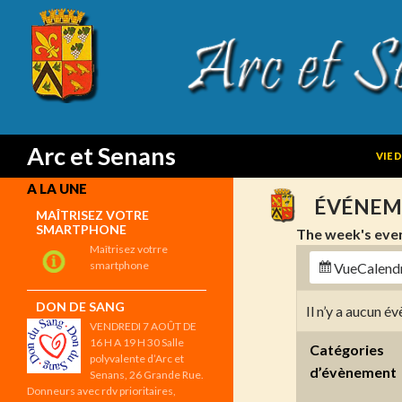
SKIP
Search
Arc et Senans
VIE 
A LA UNE
ÉVÉNEM
MAÎTRISEZ VOTRE
SMARTPHONE
The week's eve
Maîtrisez votrre
smartphone
Vue
Calend
DON DE SANG
Il n’y a aucun 
VENDREDI 7 AOÛT DE
16 H A 19 H 30 Salle
Catégories
polyvalente d’Arc et
d’évènement
Senans, 26 Grande Rue.
Donneurs avec rdv prioritaires,