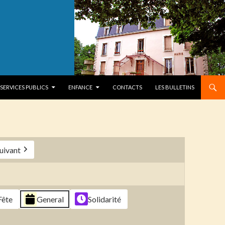
SERVICES PUBLICS
ENFANCE
CONTACTS
LES BULLETINS
uivant
Fête
General
Solidarité