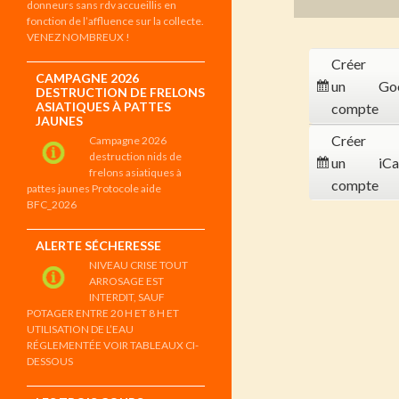
donneurs sans rdv accueillis en
fonction de l’affluence sur la collecte.
VENEZ NOMBREUX !
Créer
CAMPAGNE 2026
un
Go
DESTRUCTION DE FRELONS
ASIATIQUES À PATTES
compte
JAUNES
Créer
Campagne 2026
destruction nids de
un
iCa
frelons asiatiques à
compte
pattes jaunes Protocole aide
BFC_2026
ALERTE SÉCHERESSE
NIVEAU CRISE TOUT
ARROSAGE EST
INTERDIT, SAUF
POTAGER ENTRE 20 H ET 8 H ET
UTILISATION DE L’EAU
RÉGLEMENTÉE VOIR TABLEAUX CI-
DESSOUS