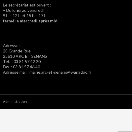
Le secrétariat est ouvert :
– Du lundi au vendredi :
9 h – 12 h et 15 h – 17 h
fermé le mercredi après midi
Adresse:
28 Grande Rue
25610 ARC ET SENANS
Tel. : 03 81 57 42 20
Fax : 03 81 57 46 40
Adresse mail : mairie.arc-et-senans@wanadoo.fr
Administration