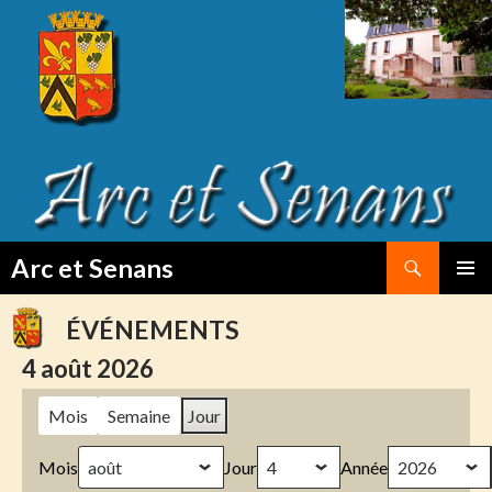
Search
Arc et Senans
SKIP
PRIMAR
TO
MENU
ÉVÉNEMENTS
CONTENT
4 août 2026
Mois
Semaine
Jour
Mois
Jour
Année