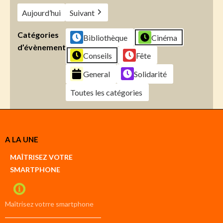
Aujourd’hui
Suivant
Catégories
Bibliothèque
Cinéma
d’évènement
Conseils
Fête
General
Solidarité
Toutes les catégories
Créer
A LA UNE
un
Google
MAÎTRISEZ VOTRE
compte
SMARTPHONE
Créer
un
iCal
compte
Maîtrisez votrre smartphone