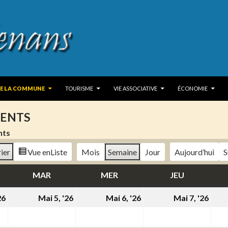
 TO CONTENT
DE LA COMMUNE
TOURISME
VIE ASSOCIATIVE
ÉCONOMIE
ENTS
nts
ier
Vue en
Liste
Mois
Semaine
Jour
Aujourd’hui
S
DI
MAR
MARDI
MER
MERCREDI
JEU
JEUDI
4
5
6
7
26
Mai 5, '26
Mai 6, '26
Mai 7, '26
mai
mai
mai
mai