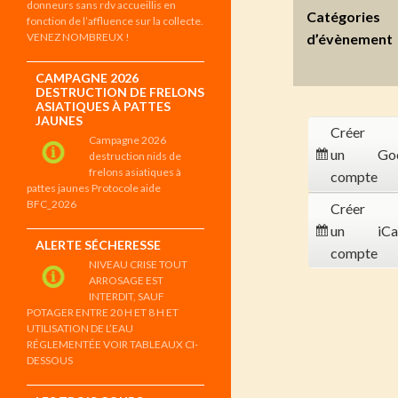
donneurs sans rdv accueillis en
Catégories
fonction de l’affluence sur la collecte.
VENEZ NOMBREUX !
d’évènement
CAMPAGNE 2026
DESTRUCTION DE FRELONS
ASIATIQUES À PATTES
JAUNES
Créer
Campagne 2026
un
Go
destruction nids de
frelons asiatiques à
compte
pattes jaunes Protocole aide
BFC_2026
Créer
un
iCa
ALERTE SÉCHERESSE
compte
NIVEAU CRISE TOUT
ARROSAGE EST
INTERDIT, SAUF
POTAGER ENTRE 20 H ET 8 H ET
UTILISATION DE L’EAU
RÉGLEMENTÉE VOIR TABLEAUX CI-
DESSOUS