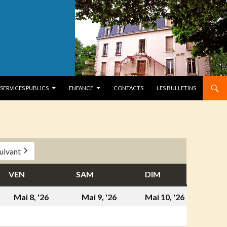
SERVICES PUBLICS
ENFANCE
CONTACTS
LES BULLETINS
uivant
VEN
VENDREDI
SAM
SAMEDI
DIM
DIMANCHE
8
9
10
Mai 8, '26
Mai 9, '26
Mai 10, '26
mai
mai
mai