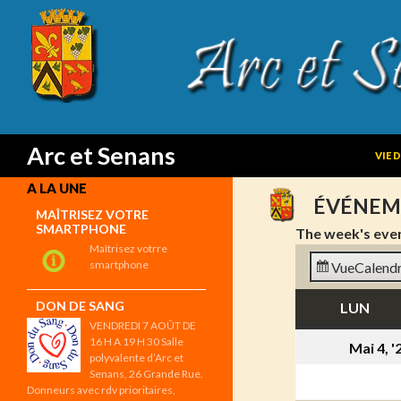
SKIP
Search
Arc et Senans
VIE 
A LA UNE
ÉVÉNEM
MAÎTRISEZ VOTRE
SMARTPHONE
The week's eve
Maîtrisez votrre
smartphone
Vue
Calendr
DON DE SANG
LUN
LUN
VENDREDI 7 AOÛT DE
16 H A 19 H 30 Salle
Mai 4, '
polyvalente d’Arc et
Senans, 26 Grande Rue.
Donneurs avec rdv prioritaires,