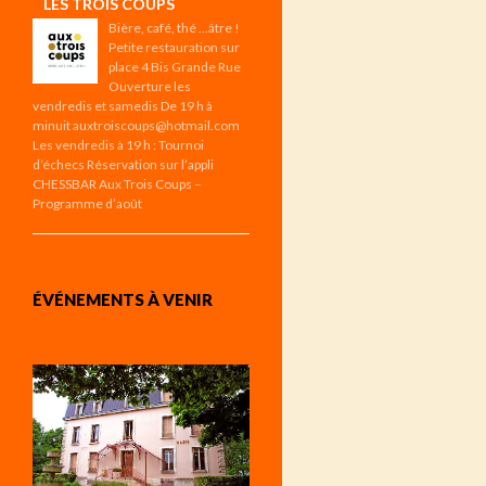
LES TROIS COUPS
Bière, café, thé …âtre !
Petite restauration sur
place 4 Bis Grande Rue
Ouverture les
vendredis et samedis De 19 h à
minuit auxtroiscoups@hotmail.com
Les vendredis à 19 h : Tournoi
d’échecs Réservation sur l’appli
CHESSBAR Aux Trois Coups –
Programme d’août
ÉVÉNEMENTS À VENIR