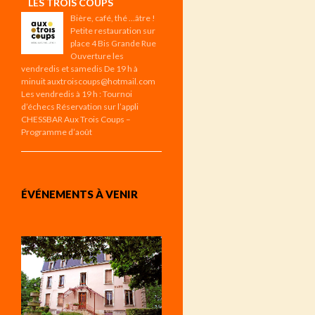
LES TROIS COUPS
Bière, café, thé …âtre !
Petite restauration sur
place 4 Bis Grande Rue
Ouverture les
vendredis et samedis De 19 h à
minuit auxtroiscoups@hotmail.com
Les vendredis à 19 h : Tournoi
d’échecs Réservation sur l’appli
CHESSBAR Aux Trois Coups –
Programme d’août
ÉVÉNEMENTS À VENIR