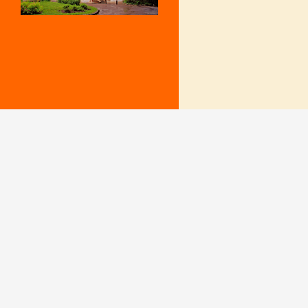
Mentions Légales
Le secrétariat e
– Du lundi au v
Politique de confidentialité
9 h – 12 h et 15
fermé le mercr