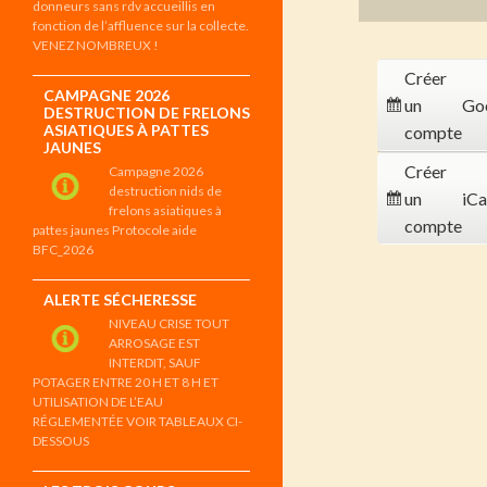
donneurs sans rdv accueillis en
fonction de l’affluence sur la collecte.
VENEZ NOMBREUX !
Créer
CAMPAGNE 2026
un
Go
DESTRUCTION DE FRELONS
ASIATIQUES À PATTES
compte
JAUNES
Créer
Campagne 2026
destruction nids de
un
iCa
frelons asiatiques à
compte
pattes jaunes Protocole aide
BFC_2026
ALERTE SÉCHERESSE
NIVEAU CRISE TOUT
ARROSAGE EST
INTERDIT, SAUF
POTAGER ENTRE 20 H ET 8 H ET
UTILISATION DE L’EAU
RÉGLEMENTÉE VOIR TABLEAUX CI-
DESSOUS