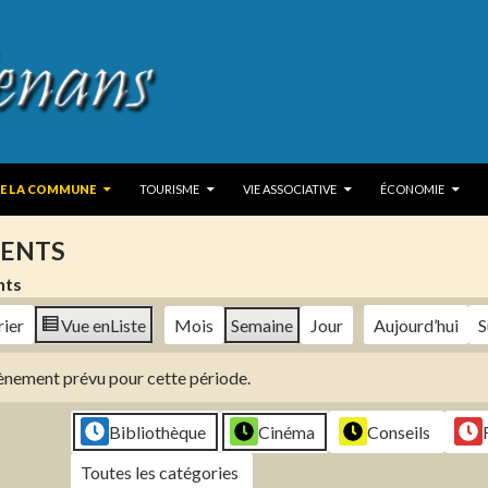
 TO CONTENT
DE LA COMMUNE
TOURISME
VIE ASSOCIATIVE
ÉCONOMIE
ENTS
nts
rier
Vue en
Liste
Mois
Semaine
Jour
Aujourd’hui
S
évènement prévu pour cette période.
Bibliothèque
Cinéma
Conseils
Toutes les catégories