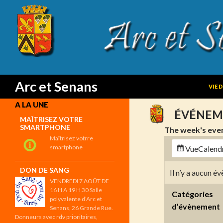
SKIP
Search
Arc et Senans
VIE 
A LA UNE
ÉVÉNEM
MAÎTRISEZ VOTRE
SMARTPHONE
The week's eve
Maîtrisez votrre
smartphone
Vue
Calend
DON DE SANG
Il n’y a aucun 
VENDREDI 7 AOÛT DE
16 H A 19 H 30 Salle
Catégories
polyvalente d’Arc et
d’évènement
Senans, 26 Grande Rue.
Donneurs avec rdv prioritaires,