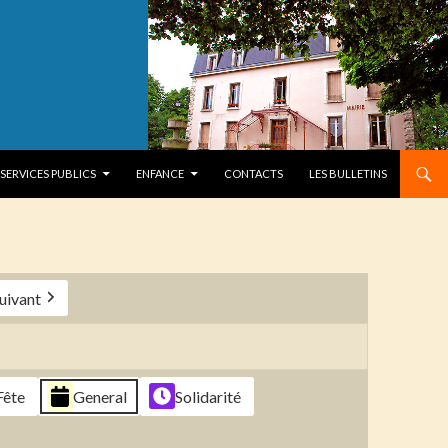
SERVICES PUBLICS
ENFANCE
CONTACTS
LES BULLETINS
uivant
Fête
General
Solidarité