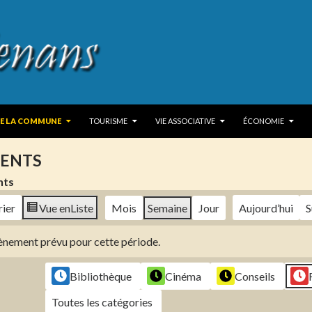
 TO CONTENT
DE LA COMMUNE
TOURISME
VIE ASSOCIATIVE
ÉCONOMIE
ENTS
nts
rier
Vue en
Liste
Mois
Semaine
Jour
Aujourd’hui
S
évènement prévu pour cette période.
Bibliothèque
Cinéma
Conseils
Toutes les catégories