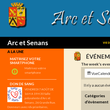
SKIP
Search
Arc et Senans
VIE 
A LA UNE
ÉVÉNEM
MAÎTRISEZ VOTRE
SMARTPHONE
The week's eve
Maîtrisez votrre
smartphone
Vue
Calend
DON DE SANG
Il n’y a aucun 
VENDREDI 7 AOÛT DE
16 H A 19 H 30 Salle
Catégories
polyvalente d’Arc et
d’évènement
Senans, 26 Grande Rue.
Donneurs avec rdv prioritaires,