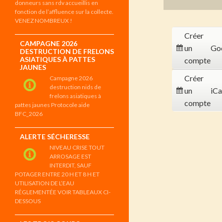
donneurs sans rdv accueillis en
fonction de l’affluence sur la collecte.
VENEZ NOMBREUX !
Créer
CAMPAGNE 2026
un
Go
DESTRUCTION DE FRELONS
ASIATIQUES À PATTES
compte
JAUNES
Créer
Campagne 2026
destruction nids de
un
iCa
frelons asiatiques à
compte
pattes jaunes Protocole aide
BFC_2026
ALERTE SÉCHERESSE
NIVEAU CRISE TOUT
ARROSAGE EST
INTERDIT, SAUF
POTAGER ENTRE 20 H ET 8 H ET
UTILISATION DE L’EAU
RÉGLEMENTÉE VOIR TABLEAUX CI-
DESSOUS