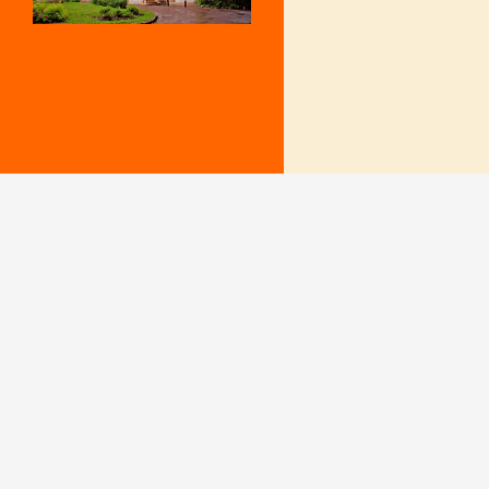
Mentions Légales
Le secrétariat e
– Du lundi au v
Politique de confidentialité
9 h – 12 h et 15
fermé le mercr