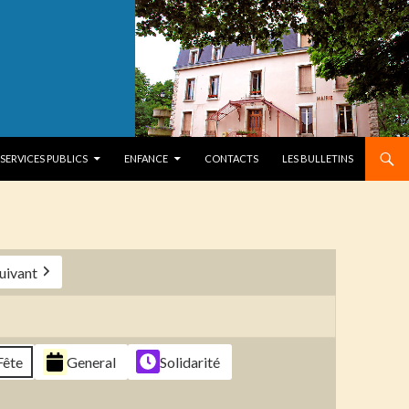
SERVICES PUBLICS
ENFANCE
CONTACTS
LES BULLETINS
uivant
Fête
General
Solidarité