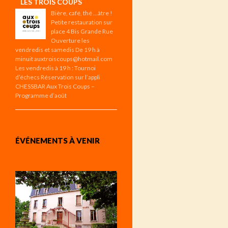
LES TROIS COUPS
Bière, café, thé …âtre !
Petite restauration sur
place 4 Bis Grande Rue
Ouverture les
vendredis et samedis De 19 h à
minuit auxtroiscoups@hotmail.com
Les vendredis à 19 h : Tournoi
d’échecs Réservation sur l’appli
CHESSBAR Aux Trois Coups –
Programme d’août
ÉVÉNEMENTS À VENIR