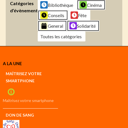
Catégories
Bibliothèque
Cinéma
d’évènement
Conseils
Fête
General
Solidarité
Toutes les catégories
Créer
A LA UNE
un
Google
MAÎTRISEZ VOTRE
compte
SMARTPHONE
Créer
un
iCal
compte
Maîtrisez votrre smartphone
DON DE SANG