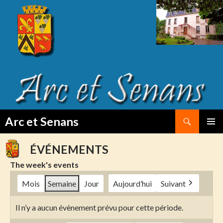
Search
Arc et Senans
SKIP
PRIMAR
TO
MENU
ÉVÉNEMENTS
CONTENT
The week's events
Mois
Semaine
Jour
Aujourd’hui
Suivant
Il n’y a aucun évènement prévu pour cette période.