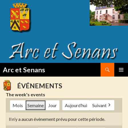
Search
Arc et Senans
SKIP
PRIMAR
TO
MENU
ÉVÉNEMENTS
CONTENT
The week's events
Mois
Semaine
Jour
Aujourd’hui
Suivant
Il n’y a aucun évènement prévu pour cette période.