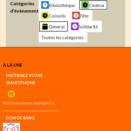
Catégories
Bibliothèque
Cinéma
d’évènement
Conseils
Fête
General
Solidarité
Toutes les catégories
Créer
A LA UNE
un
Google
MAÎTRISEZ VOTRE
compte
SMARTPHONE
Créer
un
iCal
compte
Maîtrisez votrre smartphone
DON DE SANG