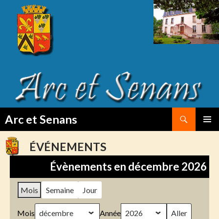
Search
Arc et Senans
SKIP
PRIMAR
TO
MENU
ÉVÉNEMENTS
CONTENT
Évènements en décembre 2026
Mois
Semaine
Jour
Mois
Année