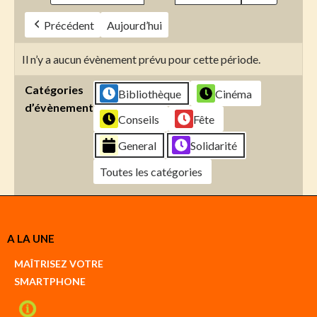
Précédent
Aujourd’hui
Il n’y a aucun évènement prévu pour cette période.
Catégories
Bibliothèque
Cinéma
d’évènement
Conseils
Fête
General
Solidarité
Toutes les catégories
Créer
A LA UNE
un
Google
MAÎTRISEZ VOTRE
compte
SMARTPHONE
Créer
un
iCal