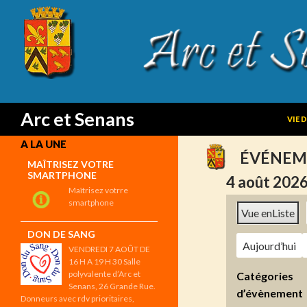
SKIP
Search
Arc et Senans
VIE 
A LA UNE
ÉVÉNEM
MAÎTRISEZ VOTRE
SMARTPHONE
4 août 202
Maîtrisez votrre
smartphone
Vue en
Liste
DON DE SANG
Aujourd’hui
VENDREDI 7 AOÛT DE
16 H A 19 H 30 Salle
polyvalente d’Arc et
Catégories
Senans, 26 Grande Rue.
d’évènement
Donneurs avec rdv prioritaires,