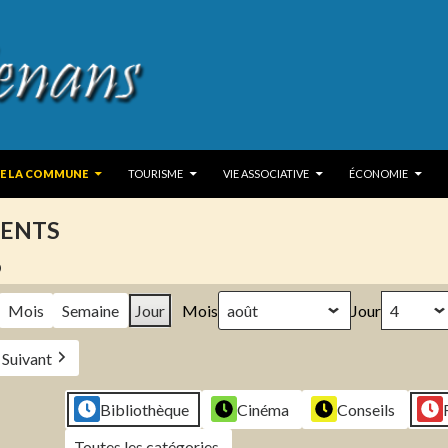
 TO CONTENT
DE LA COMMUNE
TOURISME
VIE ASSOCIATIVE
ÉCONOMIE
ENTS
6
Mois
Semaine
Jour
Mois
Jour
Suivant
Bibliothèque
Cinéma
Conseils
Toutes les catégories