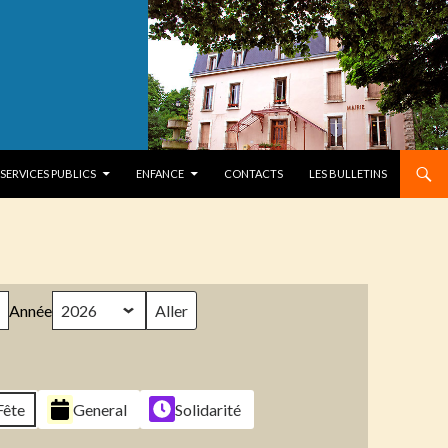
SERVICES PUBLICS
ENFANCE
CONTACTS
LES BULLETINS
Année
Fête
General
Solidarité