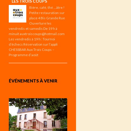
LES TROIS COUPS
Bière, café, thé …âtre !
Petite restauration sur
place 4 Bis Grande Rue
Ouverture les
vendredis et samedis De 19 h à
minuit auxtroiscoups@hotmail.com
Les vendredis à 19 h : Tournoi
d’échecs Réservation sur l’appli
CHESSBAR Aux Trois Coups –
Programme d’août
ÉVÉNEMENTS À VENIR