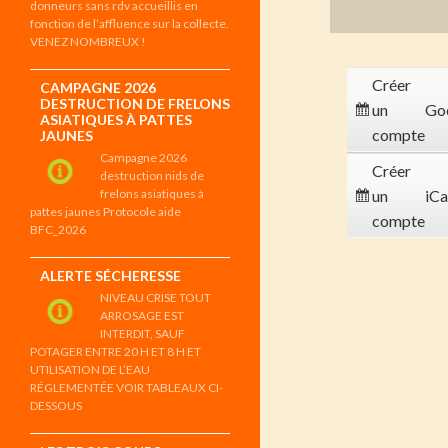
donneurs sans rdv accueillis en
fonction de l’affluence sur la collecte.
VENEZ NOMBREUX !
Créer
CAMPAGNE 2026
DESTRUCTION DE FRELONS
un
Go
ASIATIQUES À PATTES
compte
JAUNES
Campagne 2026
Créer
destruction nids de
frelons asiatiques à
un
iCa
pattes jaunes Protocole aide
compte
BFC_2026
ALERTE SÉCHERESSE
NIVEAU CRISE TOUT
ARROSAGE EST
INTERDIT, SAUF
POTAGER ENTRE 20 H ET 8 H ET
UTILISATION DE L’EAU
RÉGLEMENTÉE VOIR TABLEAUX CI-
DESSOUS