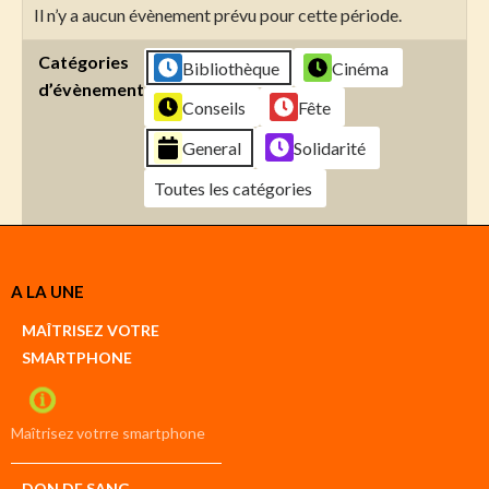
Il n’y a aucun évènement prévu pour cette période.
Catégories
Bibliothèque
Cinéma
d’évènement
Conseils
Fête
General
Solidarité
Toutes les catégories
Créer
A LA UNE
un
Google
MAÎTRISEZ VOTRE
compte
SMARTPHONE
Créer
un
iCal
compte
Maîtrisez votrre smartphone
DON DE SANG