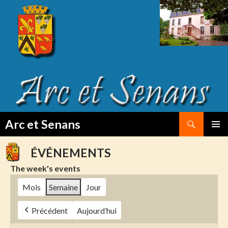
Search
Arc et Senans
SKIP
PRIMAR
TO
MENU
ÉVÉNEMENTS
CONTENT
The week's events
Mois
Semaine
Jour
Précédent
Aujourd’hui