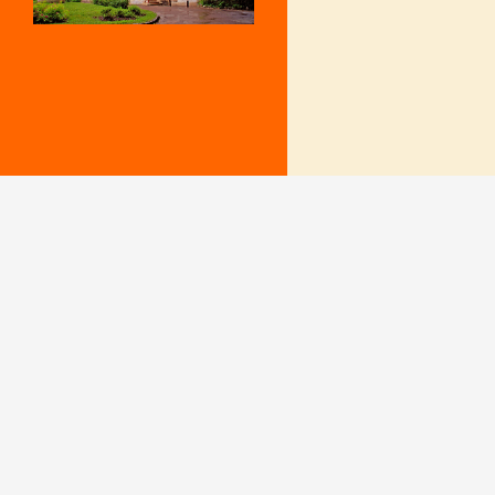
Mentions Légales
Le secrétariat e
– Du lundi au v
Politique de confidentialité
9 h – 12 h et 15
fermé le mercr