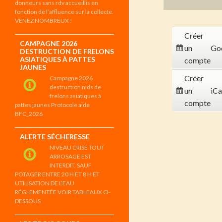
donneurs sans rdv accueillis en
fonction de l’affluence sur la collecte.
VENEZ NOMBREUX !
Créer
CAMPAGNE 2026
un
Go
DESTRUCTION DE FRELONS
ASIATIQUES À PATTES
compte
JAUNES
Créer
Campagne 2026
destruction nids de
un
iCa
frelons asiatiques à
compte
pattes jaunes Protocole aide
BFC_2026
ALERTE SÉCHERESSE
NIVEAU CRISE TOUT
ARROSAGE EST
INTERDIT, SAUF
POTAGER ENTRE 20 H ET 8 H ET
UTILISATION DE L’EAU
RÉGLEMENTÉE VOIR TABLEAUX CI-
DESSOUS