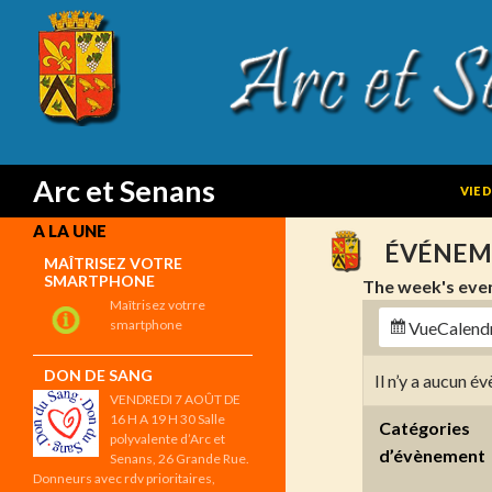
SKIP
Search
Arc et Senans
VIE 
A LA UNE
ÉVÉNEM
MAÎTRISEZ VOTRE
SMARTPHONE
The week's eve
Maîtrisez votrre
smartphone
Vue
Calend
DON DE SANG
Il n’y a aucun 
VENDREDI 7 AOÛT DE
16 H A 19 H 30 Salle
Catégories
polyvalente d’Arc et
d’évènement
Senans, 26 Grande Rue.
Donneurs avec rdv prioritaires,