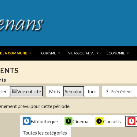
 TO CONTENT
DE LA COMMUNE
TOURISME
VIE ASSOCIATIVE
ÉCONOMIE
ENTS
nts
rier
Vue en
Liste
Mois
Semaine
Jour
Précédent
évènement prévu pour cette période.
Bibliothèque
Cinéma
Conseils
Toutes les catégories