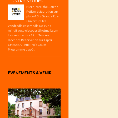
LES TROIS COUPS
Bière, café, thé …âtre !
Petite restauration sur
place 4 Bis Grande Rue
Ouverture les
vendredis et samedis De 19 h à
minuit auxtroiscoups@hotmail.com
Les vendredis à 19 h : Tournoi
d’échecs Réservation sur l’appli
CHESSBAR Aux Trois Coups –
Programme d’août
ÉVÉNEMENTS À VENIR