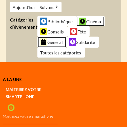
Aujourd’hui
Suivant
Catégories
Bibliothèque
Cinéma
d’évènement
Conseils
Fête
General
Solidarité
Toutes les catégories
Créer
A LA UNE
un
Google
MAÎTRISEZ VOTRE
compte
SMARTPHONE
Créer
un
iCal
compte
Maîtrisez votrre smartphone