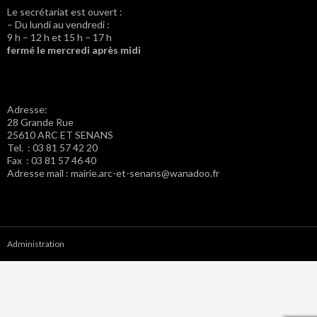
Le secrétariat est ouvert :
– Du lundi au vendredi :
9 h – 12 h et 15 h – 17 h
fermé le mercredi après midi
Adresse:
28 Grande Rue
25610 ARC ET SENANS
Tel. : 03 81 57 42 20
Fax : 03 81 57 46 40
Adresse mail : mairie.arc-et-senans@wanadoo.fr
Administration