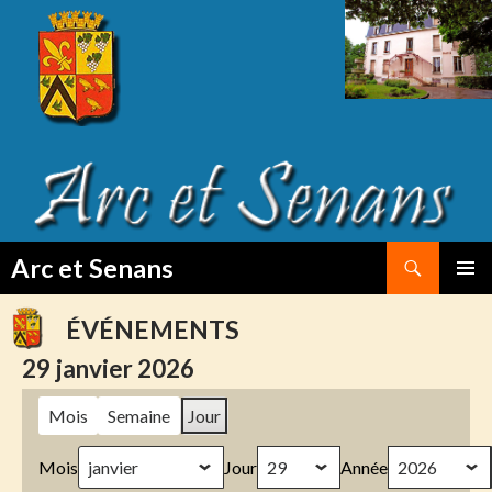
Search
Arc et Senans
SKIP
PRIMAR
TO
MENU
ÉVÉNEMENTS
CONTENT
29 janvier 2026
Mois
Semaine
Jour
Mois
Jour
Année