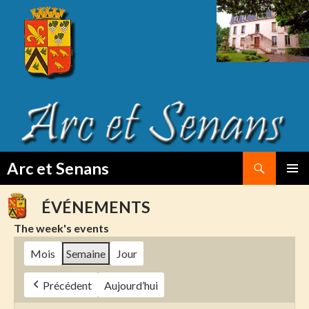
Search
Arc et Senans
SKIP
PRIMAR
TO
MENU
ÉVÉNEMENTS
CONTENT
The week's events
Mois
Semaine
Jour
Précédent
Aujourd’hui