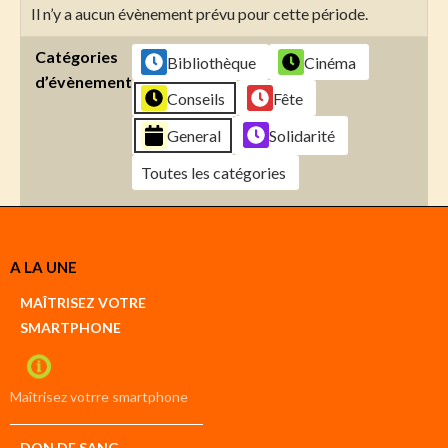
Il n’y a aucun évènement prévu pour cette période.
Catégories
Bibliothèque
Cinéma
d’évènement
Conseils
Fête
General
Solidarité
Toutes les catégories
Créer
A LA UNE
un
Google
MAÎTRISEZ VOTRE
compte
SMARTPHONE
Créer
un
iCal
compte
Maîtrisez votrre smartphone
DON DE SANG