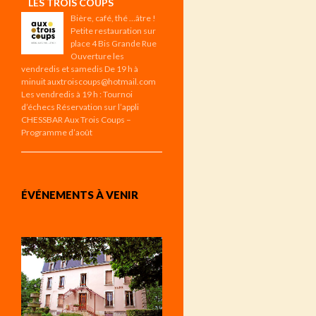
LES TROIS COUPS
Bière, café, thé …âtre !
Petite restauration sur
place 4 Bis Grande Rue
Ouverture les
vendredis et samedis De 19 h à
minuit auxtroiscoups@hotmail.com
Les vendredis à 19 h : Tournoi
d’échecs Réservation sur l’appli
CHESSBAR Aux Trois Coups –
Programme d’août
ÉVÉNEMENTS À VENIR