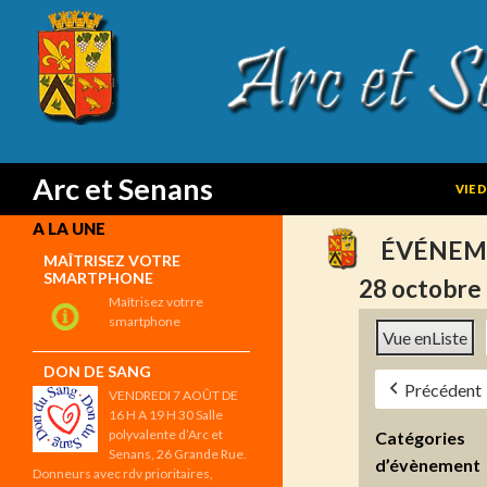
SKIP
Search
Arc et Senans
VIE 
A LA UNE
ÉVÉNEM
MAÎTRISEZ VOTRE
SMARTPHONE
28 octobre
Maîtrisez votrre
smartphone
Vue en
Liste
DON DE SANG
Précédent
VENDREDI 7 AOÛT DE
16 H A 19 H 30 Salle
polyvalente d’Arc et
Catégories
Senans, 26 Grande Rue.
d’évènement
Donneurs avec rdv prioritaires,