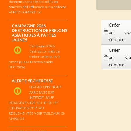
donneurs sans rdv accueillis en
fonction de l’affluence sur la collecte.
VENEZ NOMBREUX !
Créer
CAMPAGNE 2026
DESTRUCTION DE FRELONS
un
Go
ASIATIQUES À PATTES
compte
JAUNES
Campagne 2026
Créer
destruction nids de
frelons asiatiques à
un
iCa
pattes jaunes Protocole aide
compte
BFC_2026
ALERTE SÉCHERESSE
NIVEAU CRISE TOUT
ARROSAGE EST
INTERDIT, SAUF
POTAGER ENTRE 20 H ET 8 H ET
UTILISATION DE L’EAU
RÉGLEMENTÉE VOIR TABLEAUX CI-
DESSOUS