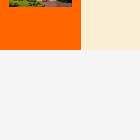
Mentions Légales
Le secrétariat e
– Du lundi au v
Politique de confidentialité
9 h – 12 h et 15
fermé le mercr