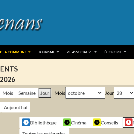
 TO CONTENT
DE LA COMMUNE
TOURISME
VIE ASSOCIATIVE
ÉCONOMIE
ENTS
 2026
Mois
Semaine
Jour
Mois
Jour
Aujourd’hui
Bibliothèque
Cinéma
Conseils
Toutes les catégories