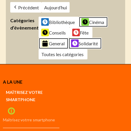
Précédent
Aujourd’hui
Catégories
Bibliothèque
Cinéma
d’évènement
Conseils
Fête
General
Solidarité
Toutes les catégories
Créer
A LA UNE
un
Google
MAÎTRISEZ VOTRE
compte
SMARTPHONE
Créer
un
iCal
compte
Maîtrisez votrre smartphone