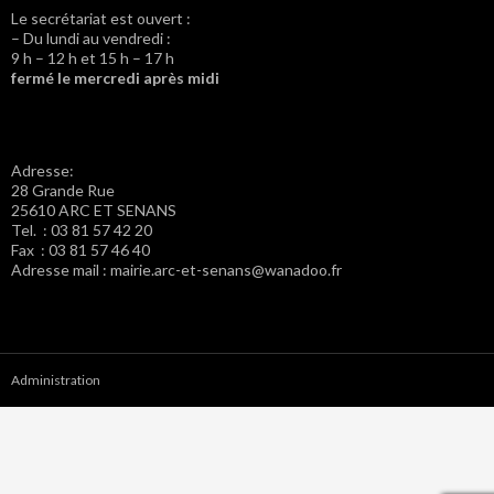
Le secrétariat est ouvert :
– Du lundi au vendredi :
9 h – 12 h et 15 h – 17 h
fermé le mercredi après midi
Adresse:
28 Grande Rue
25610 ARC ET SENANS
Tel. : 03 81 57 42 20
Fax : 03 81 57 46 40
Adresse mail : mairie.arc-et-senans@wanadoo.fr
Administration