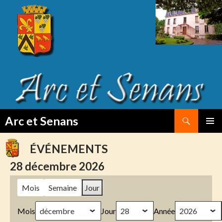
Search
Arc et Senans
SKIP
PRIMAR
TO
MENU
ÉVÉNEMENTS
CONTENT
28 décembre 2026
Mois
Semaine
Jour
Mois
Jour
Année