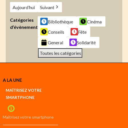
Aujourd’hui
Suivant
Catégories
Bibliothèque
Cinéma
d’évènement
Conseils
Fête
General
Solidarité
Toutes les catégories
Créer
A LA UNE
un
Google
MAÎTRISEZ VOTRE
compte
SMARTPHONE
Créer
un
iCal
compte
Maîtrisez votrre smartphone