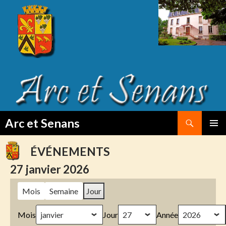
Search
Arc et Senans
SKIP
PRIMAR
TO
MENU
ÉVÉNEMENTS
CONTENT
27 janvier 2026
Mois
Semaine
Jour
Mois
Jour
Année