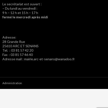
Le secrétariat est ouvert :
– Du lundi au vendredi :
9 h – 12 h et 15 h – 17 h
fermé le mercredi après midi
Adresse:
28 Grande Rue
25610 ARC ET SENANS
Tel. : 03 81 57 42 20
Fax : 03 81 57 46 40
Adresse mail : mairie.arc-et-senans@wanadoo.fr
Administration