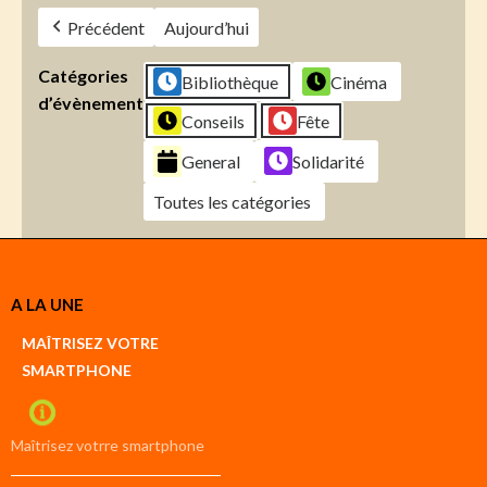
Précédent
Aujourd’hui
Catégories
Bibliothèque
Cinéma
d’évènement
Conseils
Fête
General
Solidarité
Toutes les catégories
Créer
A LA UNE
un
Google
MAÎTRISEZ VOTRE
compte
SMARTPHONE
Créer
un
iCal
compte
Maîtrisez votrre smartphone