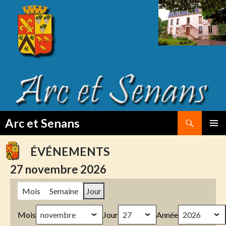
Search
Arc et Senans
SKIP
PRIMAR
TO
MENU
ÉVÉNEMENTS
CONTENT
27 novembre 2026
Mois
Semaine
Jour
Mois
Jour
Année