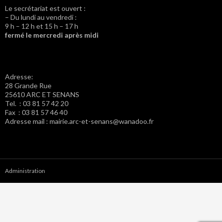
Le secrétariat est ouvert :
– Du lundi au vendredi :
9 h – 12 h et 15 h – 17 h
fermé le mercredi après midi
Adresse:
28 Grande Rue
25610 ARC ET SENANS
Tel. : 03 81 57 42 20
Fax : 03 81 57 46 40
Adresse mail : mairie.arc-et-senans@wanadoo.fr
Administration