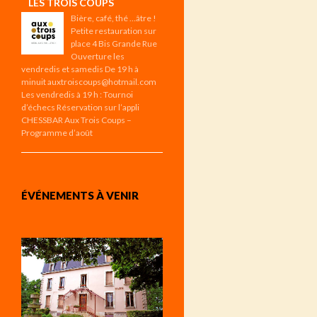
LES TROIS COUPS
Bière, café, thé …âtre !
Petite restauration sur
place 4 Bis Grande Rue
Ouverture les
vendredis et samedis De 19 h à
minuit auxtroiscoups@hotmail.com
Les vendredis à 19 h : Tournoi
d’échecs Réservation sur l’appli
CHESSBAR Aux Trois Coups –
Programme d’août
ÉVÉNEMENTS À VENIR