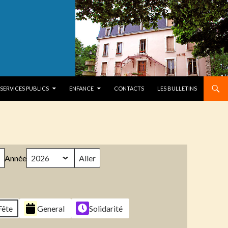
SERVICES PUBLICS
ENFANCE
CONTACTS
LES BULLETINS
Année
Fête
General
Solidarité