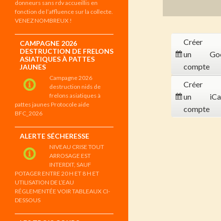
donneurs sans rdv accueillis en
fonction de l’affluence sur la collecte.
VENEZ NOMBREUX !
Créer
CAMPAGNE 2026
DESTRUCTION DE FRELONS
un
Go
ASIATIQUES À PATTES
compte
JAUNES
Campagne 2026
Créer
destruction nids de
frelons asiatiques à
un
iCa
pattes jaunes Protocole aide
compte
BFC_2026
ALERTE SÉCHERESSE
NIVEAU CRISE TOUT
ARROSAGE EST
INTERDIT, SAUF
POTAGER ENTRE 20 H ET 8 H ET
UTILISATION DE L’EAU
RÉGLEMENTÉE VOIR TABLEAUX CI-
DESSOUS