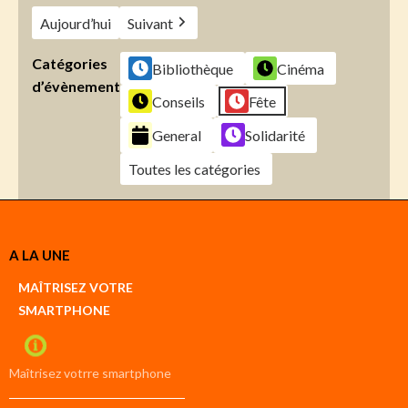
Aujourd’hui
Suivant
Catégories
Bibliothèque
Cinéma
d’évènement
Conseils
Fête
General
Solidarité
Toutes les catégories
Créer
A LA UNE
un
Google
MAÎTRISEZ VOTRE
compte
SMARTPHONE
Créer
un
iCal
compte
Maîtrisez votrre smartphone