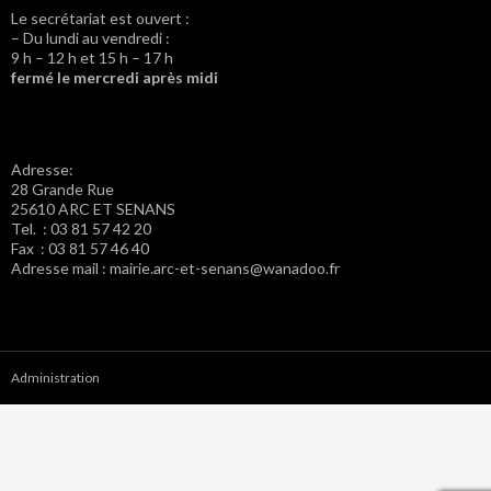
Le secrétariat est ouvert :
– Du lundi au vendredi :
9 h – 12 h et 15 h – 17 h
fermé le mercredi après midi
Adresse:
28 Grande Rue
25610 ARC ET SENANS
Tel. : 03 81 57 42 20
Fax : 03 81 57 46 40
Adresse mail : mairie.arc-et-senans@wanadoo.fr
Administration