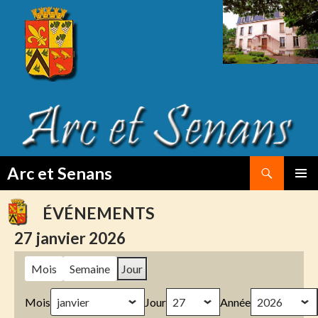
Search
Arc et Senans
SKIP
PRIMAR
TO
MENU
ÉVÉNEMENTS
CONTENT
27 janvier 2026
Mois
Semaine
Jour
Mois
Jour
Année