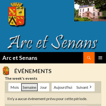
Search
Arc et Senans
SKIP
PRIMAR
TO
MENU
ÉVÉNEMENTS
CONTENT
The week's events
Mois
Semaine
Jour
Aujourd’hui
Suivant
Il n’y a aucun évènement prévu pour cette période.