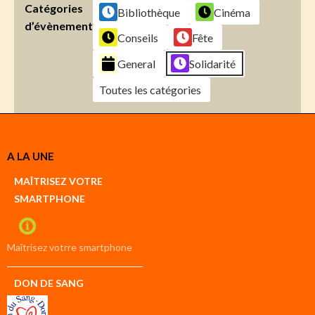
Catégories
Bibliothèque
Cinéma
d’évènement
Conseils
Fête
General
Solidarité
Toutes les catégories
Créer
A LA UNE
un
Google
MAÎTRISEZ VOTRE
compte
SMARTPHONE
Créer
un
iCal
compte
Maîtrisez votrre smartphone
DON DE SANG