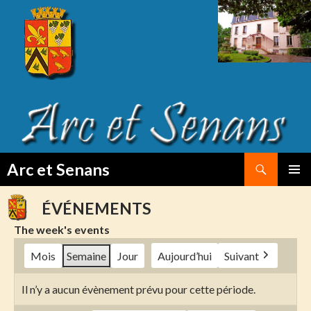
Search
Arc et Senans
SKIP
PRIMAR
TO
MENU
ÉVÉNEMENTS
CONTENT
The week's events
Mois
Semaine
Jour
Aujourd’hui
Suivant
Il n’y a aucun évènement prévu pour cette période.