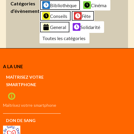
Catégories
Bibliothèque
Cinéma
d’évènement
Conseils
Fête
General
Solidarité
Toutes les catégories
Créer
A LA UNE
un
Google
MAÎTRISEZ VOTRE
compte
SMARTPHONE
Créer
un
iCal
compte
Maîtrisez votrre smartphone
DON DE SANG