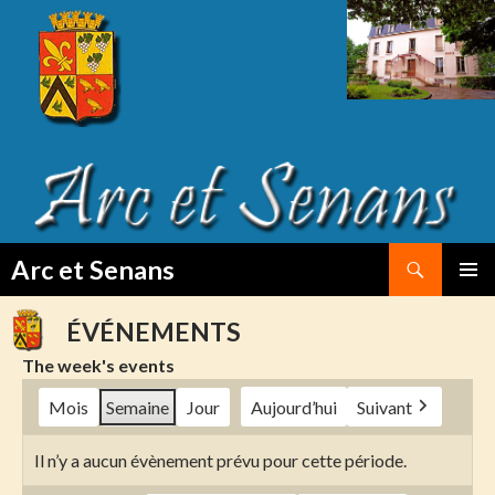
Search
Arc et Senans
SKIP
PRIMAR
TO
MENU
ÉVÉNEMENTS
CONTENT
The week's events
Mois
Semaine
Jour
Aujourd’hui
Suivant
Il n’y a aucun évènement prévu pour cette période.