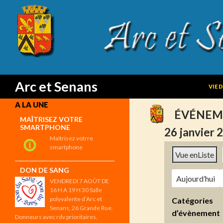
SKIP
Search
Arc et Senans
VIE 
A LA UNE
ÉVÉNEM
MAÎTRISEZ VOTRE
SMARTPHONE
26 janvier 
Maîtrisez votrre
smartphone
Vue en
Liste
DON DE SANG
Aujourd’hui
VENDREDI 7 AOÛT DE
16 H A 19 H 30 Salle
polyvalente d’Arc et
Catégories
Senans, 26 Grande Rue.
d’évènement
Donneurs avec rdv prioritaires,