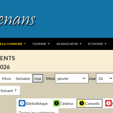
 TO CONTENT
DE LA COMMUNE
TOURISME
VIE ASSOCIATIVE
ÉCONOMIE
ENTS
2026
Mois
Semaine
Jour
Mois
Jour
Suivant
Bibliothèque
Cinéma
Conseils
Toutes les catégories