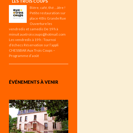
LES TROIS COUPS
Bière, café, thé …âtre !
Petite restauration sur
place 4 Bis Grande Rue
Ouverture les
vendredis et samedis De 19 h à
minuit auxtroiscoups@hotmail.com
Les vendredis à 19 h : Tournoi
d’échecs Réservation sur l’appli
CHESSBAR Aux Trois Coups –
Programme d’août
ÉVÉNEMENTS À VENIR