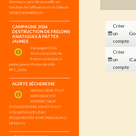
donneurs sans rdv accueillis en
fonction de l’affluence sur la collecte.
VENEZ NOMBREUX !
Créer
CAMPAGNE 2026
DESTRUCTION DE FRELONS
un
Go
ASIATIQUES À PATTES
compte
JAUNES
Campagne 2026
Créer
destruction nids de
frelons asiatiques à
un
iCa
pattes jaunes Protocole aide
compte
BFC_2026
ALERTE SÉCHERESSE
NIVEAU CRISE TOUT
ARROSAGE EST
INTERDIT, SAUF
POTAGER ENTRE 20 H ET 8 H ET
UTILISATION DE L’EAU
RÉGLEMENTÉE VOIR TABLEAUX CI-
DESSOUS