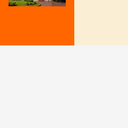
Mentions Légales
Le secrétariat e
– Du lundi au v
Politique de confidentialité
9 h – 12 h et 15
fermé le mercr