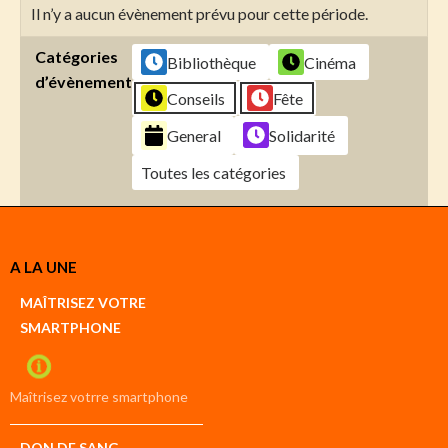
Il n’y a aucun évènement prévu pour cette période.
Catégories
Bibliothèque
Cinéma
d’évènement
Conseils
Fête
General
Solidarité
Toutes les catégories
Créer
A LA UNE
un
Google
MAÎTRISEZ VOTRE
compte
SMARTPHONE
Créer
un
iCal
compte
Maîtrisez votrre smartphone
DON DE SANG