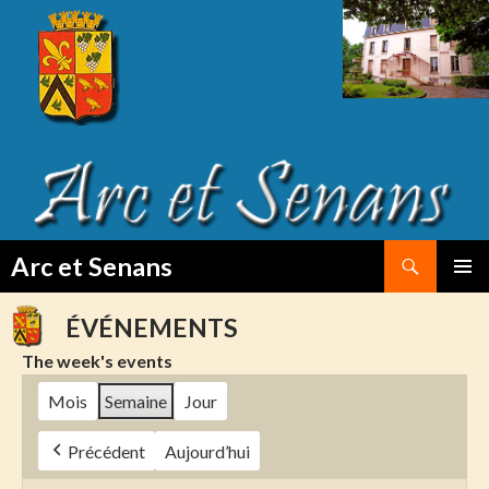
Search
Arc et Senans
SKIP
PRIMAR
TO
MENU
ÉVÉNEMENTS
CONTENT
The week's events
Mois
Semaine
Jour
Précédent
Aujourd’hui