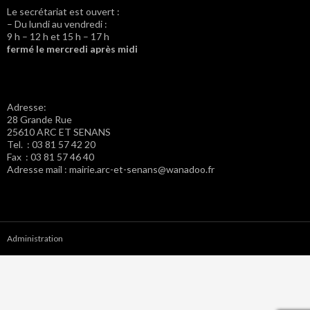
Le secrétariat est ouvert :
– Du lundi au vendredi :
9 h – 12 h et 15 h – 17 h
fermé le mercredi après midi
Adresse:
28 Grande Rue
25610 ARC ET SENANS
Tel. : 03 81 57 42 20
Fax : 03 81 57 46 40
Adresse mail : mairie.arc-et-senans@wanadoo.fr
Administration