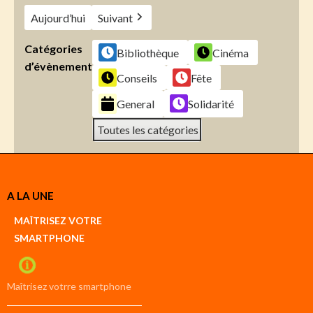
Aujourd’hui
Suivant
Catégories
Bibliothèque
Cinéma
d’évènement
Conseils
Fête
General
Solidarité
Toutes les catégories
Créer
A LA UNE
un
Google
MAÎTRISEZ VOTRE
compte
SMARTPHONE
Créer
un
iCal
compte
Maîtrisez votrre smartphone