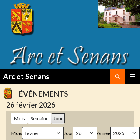
Search
Arc et Senans
SKIP
PRIMAR
TO
MENU
ÉVÉNEMENTS
CONTENT
26 février 2026
Mois
Semaine
Jour
Mois
Jour
Année