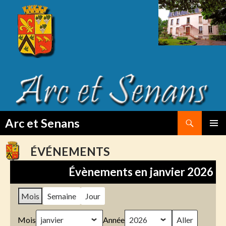
Search
Arc et Senans
SKIP
PRIMAR
TO
MENU
ÉVÉNEMENTS
CONTENT
Évènements en janvier 2026
Mois
Semaine
Jour
Mois
Année