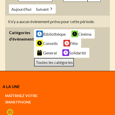
Aujourd’hui
Suivant
Il n’y a aucun évènement prévu pour cette période.
Catégories
Bibliothèque
Cinéma
d’évènement
Conseils
Fête
General
Solidarité
Toutes les catégories
Créer
A LA UNE
un
Google
MAÎTRISEZ VOTRE
compte
SMARTPHONE
Créer
un
iCal