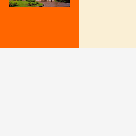
Mentions Légales
Le secrétariat e
– Du lundi au v
Politique de confidentialité
9 h – 12 h et 15
fermé le mercr