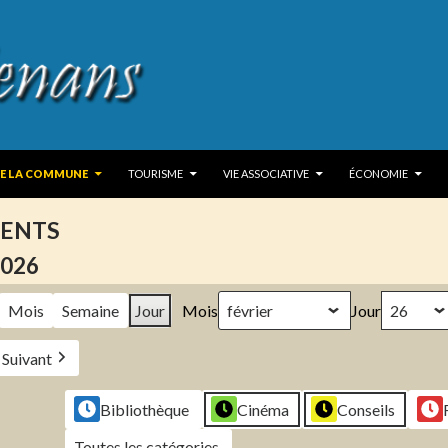
 TO CONTENT
DE LA COMMUNE
TOURISME
VIE ASSOCIATIVE
ÉCONOMIE
ENTS
2026
Mois
Semaine
Jour
Mois
Jour
Suivant
Bibliothèque
Cinéma
Conseils
Toutes les catégories