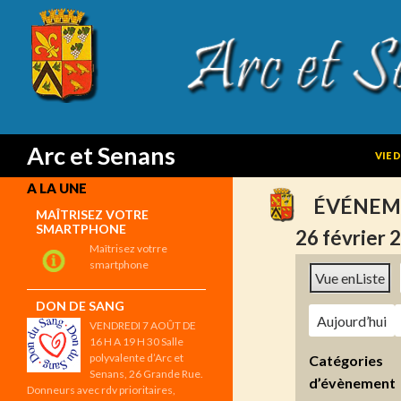
SKIP
Search
Arc et Senans
VIE 
A LA UNE
ÉVÉNEM
MAÎTRISEZ VOTRE
SMARTPHONE
26 février 
Maîtrisez votrre
smartphone
Vue en
Liste
DON DE SANG
Aujourd’hui
VENDREDI 7 AOÛT DE
16 H A 19 H 30 Salle
polyvalente d’Arc et
Catégories
Senans, 26 Grande Rue.
d’évènement
Donneurs avec rdv prioritaires,