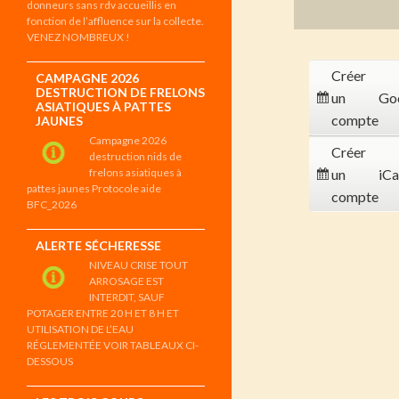
donneurs sans rdv accueillis en
fonction de l’affluence sur la collecte.
VENEZ NOMBREUX !
Créer
CAMPAGNE 2026
DESTRUCTION DE FRELONS
un
Go
ASIATIQUES À PATTES
compte
JAUNES
Campagne 2026
Créer
destruction nids de
frelons asiatiques à
un
iCa
pattes jaunes Protocole aide
compte
BFC_2026
ALERTE SÉCHERESSE
NIVEAU CRISE TOUT
ARROSAGE EST
INTERDIT, SAUF
POTAGER ENTRE 20 H ET 8 H ET
UTILISATION DE L’EAU
RÉGLEMENTÉE VOIR TABLEAUX CI-
DESSOUS