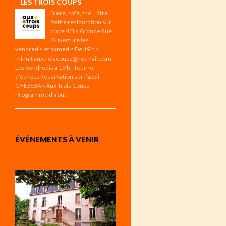
LES TROIS COUPS
Bière, café, thé …âtre !
Petite restauration sur
place 4 Bis Grande Rue
Ouverture les
vendredis et samedis De 19 h à
minuit auxtroiscoups@hotmail.com
Les vendredis à 19 h : Tournoi
d’échecs Réservation sur l’appli
CHESSBAR Aux Trois Coups –
Programme d’août
ÉVÉNEMENTS À VENIR