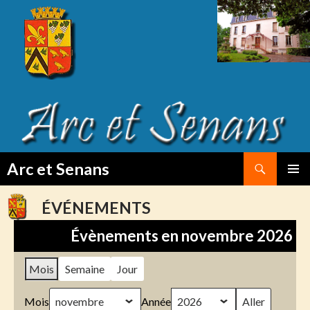
Search
Arc et Senans
SKIP
PRIMAR
TO
MENU
ÉVÉNEMENTS
CONTENT
Évènements en novembre 2026
Mois
Semaine
Jour
Mois
Année