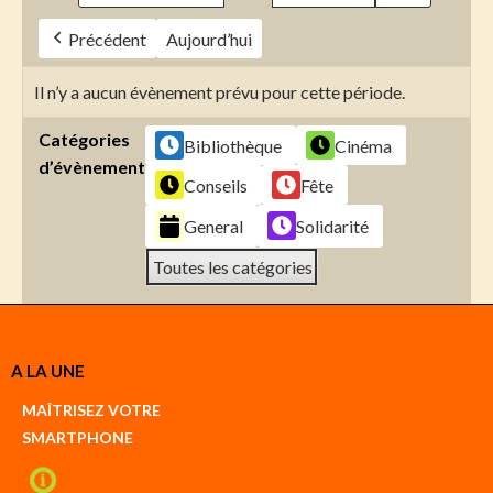
Précédent
Aujourd’hui
Il n’y a aucun évènement prévu pour cette période.
Catégories
Bibliothèque
Cinéma
d’évènement
Conseils
Fête
General
Solidarité
Toutes les catégories
Créer
A LA UNE
un
Google
MAÎTRISEZ VOTRE
compte
SMARTPHONE
Créer
un
iCal