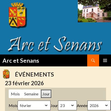
Search
Arc et Senans
SKIP
PRIMAR
TO
MENU
ÉVÉNEMENTS
CONTENT
23 février 2026
Mois
Semaine
Jour
Mois
Jour
Année