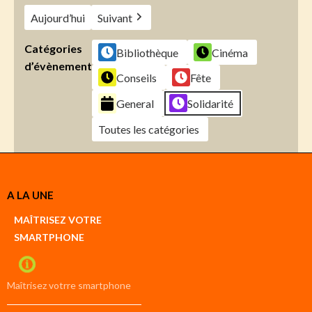
Aujourd’hui
Suivant
Catégories
Bibliothèque
Cinéma
d’évènement
Conseils
Fête
General
Solidarité
Toutes les catégories
Créer
A LA UNE
un
Google
MAÎTRISEZ VOTRE
compte
SMARTPHONE
Créer
un
iCal
compte
Maîtrisez votrre smartphone