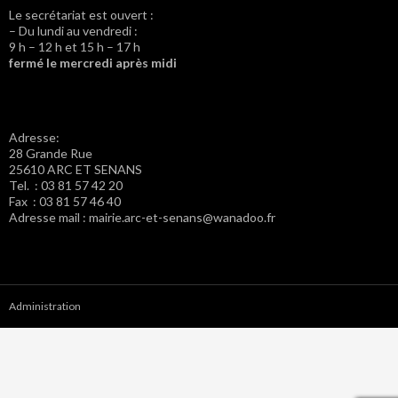
Le secrétariat est ouvert :
– Du lundi au vendredi :
9 h – 12 h et 15 h – 17 h
fermé le mercredi après midi
Adresse:
28 Grande Rue
25610 ARC ET SENANS
Tel. : 03 81 57 42 20
Fax : 03 81 57 46 40
Adresse mail : mairie.arc-et-senans@wanadoo.fr
Administration