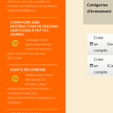
donneurs sans rdv accueillis en
Catégories
fonction de l’affluence sur la collecte.
VENEZ NOMBREUX !
d’évènement
CAMPAGNE 2026
DESTRUCTION DE FRELONS
ASIATIQUES À PATTES
JAUNES
Créer
Campagne 2026
un
Go
destruction nids de
frelons asiatiques à
compte
pattes jaunes Protocole aide
BFC_2026
Créer
un
iCa
ALERTE SÉCHERESSE
compte
NIVEAU CRISE TOUT
ARROSAGE EST
INTERDIT, SAUF
POTAGER ENTRE 20 H ET 8 H ET
UTILISATION DE L’EAU
RÉGLEMENTÉE VOIR TABLEAUX CI-
DESSOUS