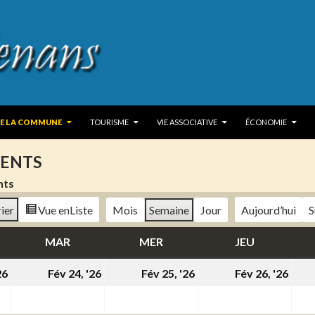
 TO CONTENT
DE LA COMMUNE
TOURISME
VIE ASSOCIATIVE
ÉCONOMIE
ENTS
nts
ier
Vue en
Liste
Mois
Semaine
Jour
Aujourd’hui
S
DI
MAR
MARDI
MER
MERCREDI
JEU
JEUDI
23
24
25
26
26
Fév 24, '26
Fév 25, '26
Fév 26, '26
février
février
février
févr