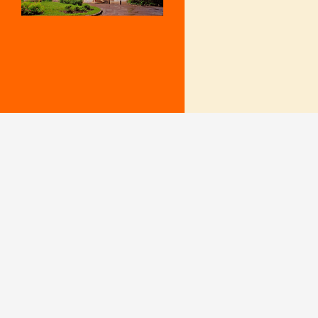
Mentions Légales
Le secrétariat e
– Du lundi au v
Politique de confidentialité
9 h – 12 h et 15
fermé le mercr