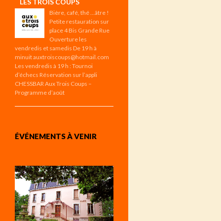
LES TROIS COUPS
Bière, café, thé …âtre !
Petite restauration sur
place 4 Bis Grande Rue
Ouverture les
vendredis et samedis De 19 h à
minuit auxtroiscoups@hotmail.com
Les vendredis à 19 h : Tournoi
d’échecs Réservation sur l’appli
CHESSBAR Aux Trois Coups –
Programme d’août
ÉVÉNEMENTS À VENIR