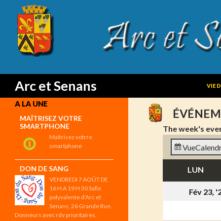
SKIP
Search
Arc et Senans
VIE 
A LA UNE
ÉVÉNEM
MAÎTRISEZ VOTRE
SMARTPHONE
The week's eve
Maîtrisez votrre
smartphone
Vue
Calendr
DON DE SANG
LUN
LUN
VENDREDI 7 AOÛT DE
16 H A 19 H 30 Salle
Fév 23, '
polyvalente d’Arc et
Senans, 26 Grande Rue.
Donneurs avec rdv prioritaires,