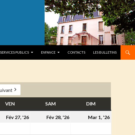
SERVICES PUBLICS
ENFANCE
CONTACTS
LES BULLETINS
uivant
VEN
VENDREDI
SAM
SAMEDI
DIM
DIMANCHE
27
28
1
Fév 27, '26
Fév 28, '26
Mar 1, '26
ier
février
février
mars