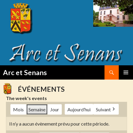
Search
Arc et Senans
SKIP
PRIMAR
TO
MENU
ÉVÉNEMENTS
CONTENT
The week's events
Mois
Semaine
Jour
Aujourd’hui
Suivant
Il n’y a aucun évènement prévu pour cette période.