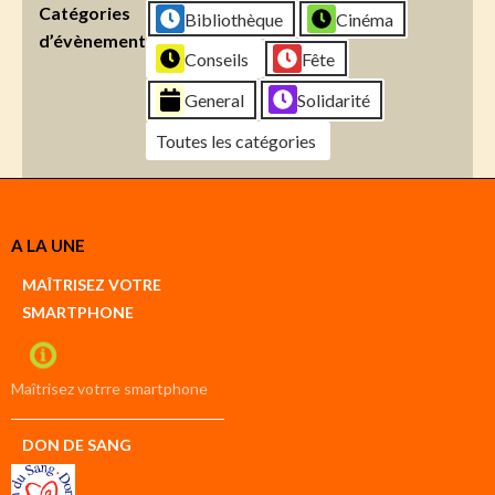
Catégories
Bibliothèque
Cinéma
d’évènement
Conseils
Fête
General
Solidarité
Toutes les catégories
Créer
A LA UNE
un
Google
MAÎTRISEZ VOTRE
compte
SMARTPHONE
Créer
un
iCal
compte
Maîtrisez votrre smartphone
DON DE SANG