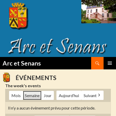
Search
Arc et Senans
SKIP
PRIMAR
TO
MENU
ÉVÉNEMENTS
CONTENT
The week's events
Mois
Semaine
Jour
Aujourd’hui
Suivant
Il n’y a aucun évènement prévu pour cette période.