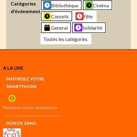
Catégories
Bibliothèque
Cinéma
d’évènement
Conseils
Fête
General
Solidarité
Toutes les catégories
Créer
A LA UNE
un
Google
MAÎTRISEZ VOTRE
compte
SMARTPHONE
Créer
un
iCal
compte
Maîtrisez votrre smartphone
DON DE SANG