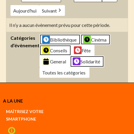
Aujourd’hui
Suivant
Il n’y a aucun évènement prévu pour cette période.
Catégories
Bibliothèque
Cinéma
d’évènement
Conseils
Fête
General
Solidarité
Toutes les catégories
Créer
A LA UNE
un
Google
MAÎTRISEZ VOTRE
compte
SMARTPHONE
Créer
un
iCal