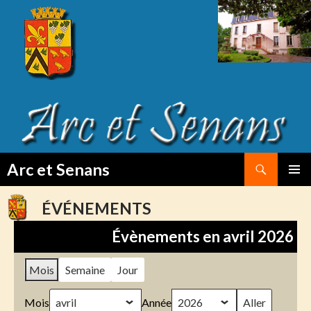
Search
Arc et Senans
SKIP
PRIMAR
TO
MENU
ÉVÉNEMENTS
CONTENT
Évènements en avril 2026
Mois
Semaine
Jour
Mois
Année