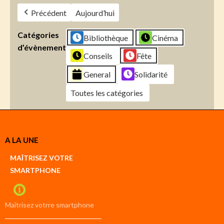
Précédent
Aujourd’hui
Catégories
Bibliothèque
Cinéma
d’évènement
Conseils
Fête
General
Solidarité
Toutes les catégories
Créer
A LA UNE
un
Google
MAÎTRISEZ VOTRE
compte
SMARTPHONE
Créer
un
iCal
compte
Maîtrisez votrre smartphone