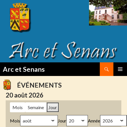
Search
Arc et Senans
SKIP
PRIMAR
TO
MENU
ÉVÉNEMENTS
CONTENT
20 août 2026
Mois
Semaine
Jour
Mois
Jour
Année