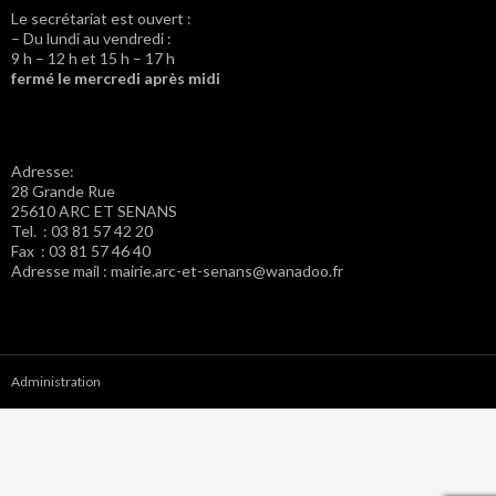
Le secrétariat est ouvert :
– Du lundi au vendredi :
9 h – 12 h et 15 h – 17 h
fermé le mercredi après midi
Adresse:
28 Grande Rue
25610 ARC ET SENANS
Tel. : 03 81 57 42 20
Fax : 03 81 57 46 40
Adresse mail : mairie.arc-et-senans@wanadoo.fr
Administration