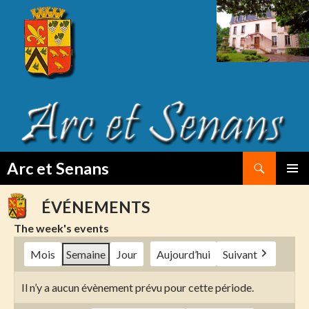
Search
Arc et Senans
SKIP
PRIMAR
TO
MENU
ÉVÉNEMENTS
CONTENT
The week's events
Mois
Semaine
Jour
Aujourd’hui
Suivant
Il n’y a aucun évènement prévu pour cette période.