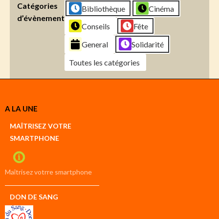
Catégories
Bibliothèque
Cinéma
d’évènement
Conseils
Fête
General
Solidarité
Toutes les catégories
Créer
A LA UNE
un
Google
MAÎTRISEZ VOTRE
compte
SMARTPHONE
Créer
un
iCal
compte
Maîtrisez votrre smartphone
DON DE SANG