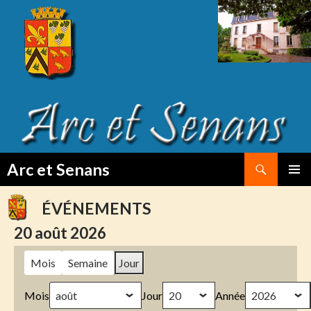
Search
Arc et Senans
SKIP
PRIMAR
TO
MENU
ÉVÉNEMENTS
CONTENT
20 août 2026
Mois
Semaine
Jour
Mois
Jour
Année