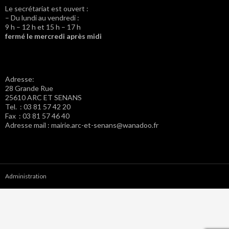
Le secrétariat est ouvert :
– Du lundi au vendredi :
9 h – 12 h et 15 h – 17 h
fermé le mercredi après midi
Adresse:
28 Grande Rue
25610 ARC ET SENANS
Tel. : 03 81 57 42 20
Fax : 03 81 57 46 40
Adresse mail : mairie.arc-et-senans@wanadoo.fr
Administration