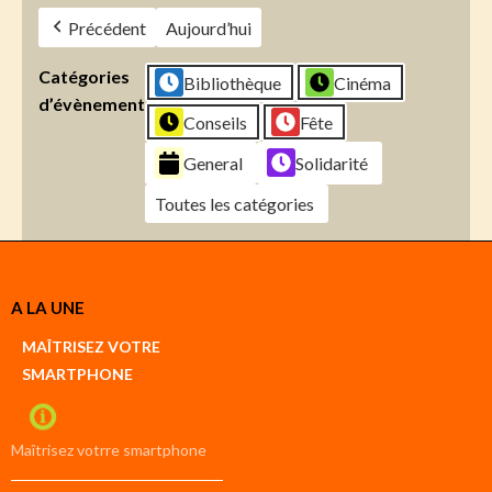
Précédent
Aujourd’hui
Catégories
Bibliothèque
Cinéma
d’évènement
Conseils
Fête
General
Solidarité
Toutes les catégories
Créer
A LA UNE
un
Google
MAÎTRISEZ VOTRE
compte
SMARTPHONE
Créer
un
iCal
compte
Maîtrisez votrre smartphone