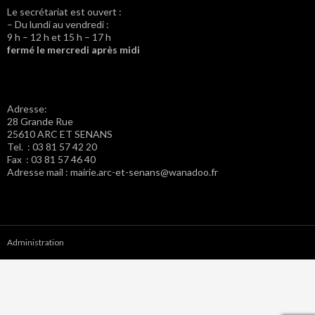
Le secrétariat est ouvert :
– Du lundi au vendredi :
9 h – 12 h et 15 h – 17 h
fermé le mercredi après midi
Adresse:
28 Grande Rue
25610 ARC ET SENANS
Tel. : 03 81 57 42 20
Fax : 03 81 57 46 40
Adresse mail : mairie.arc-et-senans@wanadoo.fr
Administration