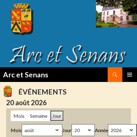
Search
Arc et Senans
SKIP
PRIMAR
TO
MENU
ÉVÉNEMENTS
CONTENT
20 août 2026
Mois
Semaine
Jour
Mois
Jour
Année