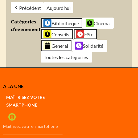
Précédent
Aujourd’hui
Catégories
Bibliothèque
Cinéma
d’évènement
Conseils
Fête
General
Solidarité
Toutes les catégories
Créer
A LA UNE
un
Google
MAÎTRISEZ VOTRE
compte
SMARTPHONE
Créer
un
iCal
compte
Maîtrisez votrre smartphone