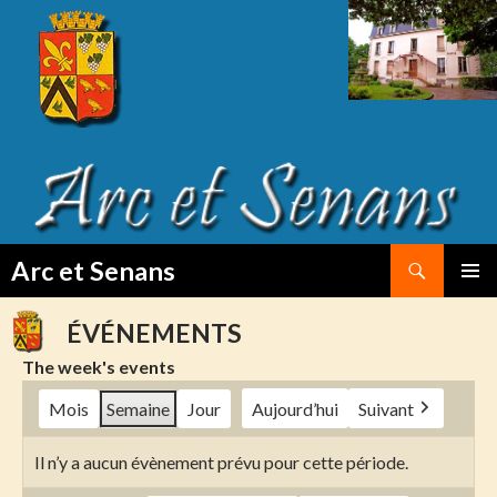
Search
Arc et Senans
SKIP
PRIMAR
TO
MENU
ÉVÉNEMENTS
CONTENT
The week's events
Mois
Semaine
Jour
Aujourd’hui
Suivant
Il n’y a aucun évènement prévu pour cette période.