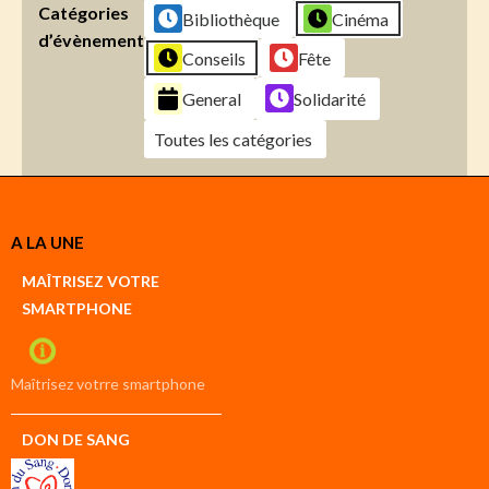
Catégories
Bibliothèque
Cinéma
d’évènement
Conseils
Fête
General
Solidarité
Toutes les catégories
Créer
A LA UNE
un
Google
MAÎTRISEZ VOTRE
compte
SMARTPHONE
Créer
un
iCal
compte
Maîtrisez votrre smartphone
DON DE SANG