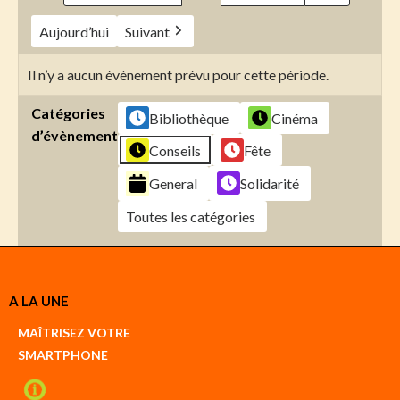
Aujourd’hui
Suivant
Il n’y a aucun évènement prévu pour cette période.
Catégories
Bibliothèque
Cinéma
d’évènement
Conseils
Fête
General
Solidarité
Toutes les catégories
Créer
A LA UNE
un
Google
MAÎTRISEZ VOTRE
compte
SMARTPHONE
Créer
un
iCal