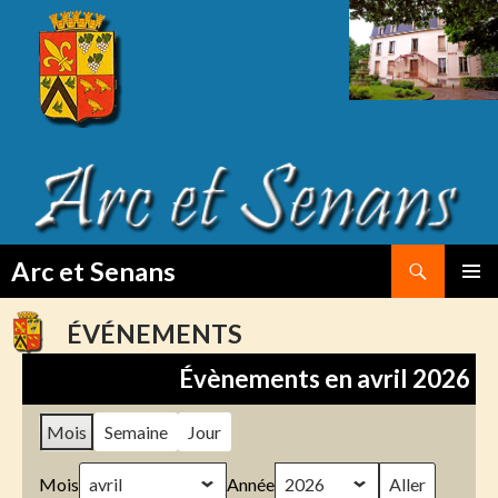
Search
Arc et Senans
SKIP
PRIMAR
TO
MENU
ÉVÉNEMENTS
CONTENT
Évènements en avril 2026
Mois
Semaine
Jour
Mois
Année